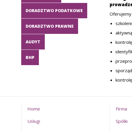
prowadz
DORADZTWO PODATKOWE
Oferujemy
szkolen
DORADZTWO PRAWNE
aktywną
AUDYT
kontrolę
identyf
BHP
przepr
sporząd
kontrol
Home
Firma
Usługi
Spółki