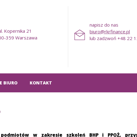
napisz do nas
ul. Kopernika 21
biuro@rkrfinance.pl
00-359 Warszawa
lub zadzwoń +48 22 1
E BIURO
KONTAKT
P
 podmiotów w zakresie szkoleń BHP i PPOŻ, przy