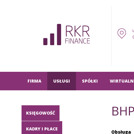
FIRMA
USŁUGI
SPÓŁKI
WIRTUALN
BH
KSIĘGOWOŚĆ
KADRY I PŁACE
Obsługa